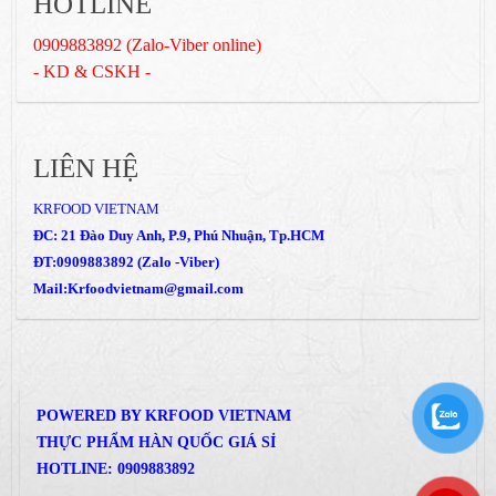
HOTLINE
0909883892 (Zalo-Viber online)
- KD & CSKH -
LIÊN HỆ
KRFOOD VIETNAM
ĐC: 21 Đào Duy Anh, P.9, Phú Nhuận, Tp.HCM
ĐT:0909883892 (Zalo -Viber)
Mail:Krfoodvietnam@gmail.com
POWERED BY KRFOOD VIETNAM
THỰC PHẨM HÀN QUỐC GIÁ SỈ
HOTLINE: 0909883892