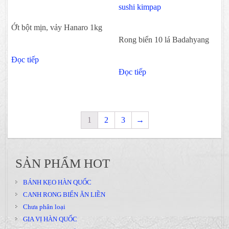
Ớt bột mịn, vảy Hanaro 1kg
Rong biển 10 lá Badahyang
Đọc tiếp
Đọc tiếp
1
2
3
→
SẢN PHẨM HOT
BÁNH KẸO HÀN QUỐC
CANH RONG BIỂN ĂN LIỀN
Chưa phân loại
GIA VỊ HÀN QUỐC